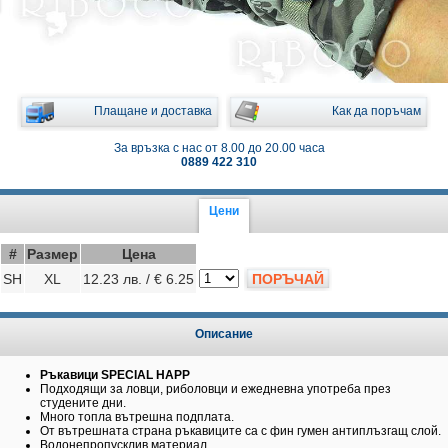
Плащане и доставка
Как да поръчам
За връзка с нас от 8.00 до 20.00 часа
0889 422 310
Цени
#
Размер
Цена
SH
XL
12.23 лв. / € 6.25
ПОРЪЧАЙ
Описание
Ръкавици SPECIAL HAPP
Подходящи за ловци, риболовци и ежедневна употреба през
студените дни.
Много топла вътрешна подплата.
От вътрешната страна ръкавиците са с фин гумен антиплъзгащ слой.
Водонепропусклив материал.