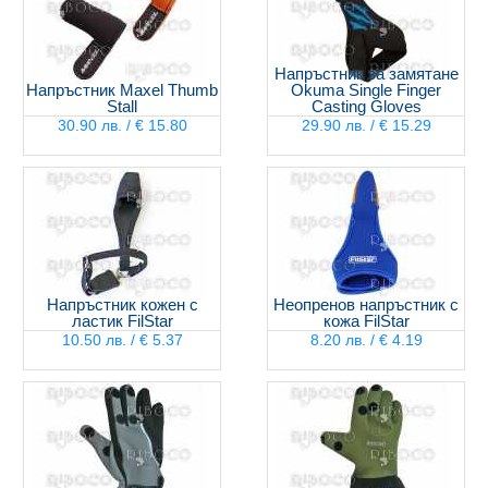
Напръстник за замятане
Напръстник Maxel Thumb
Okuma Single Finger
Stall
Casting Gloves
30.90 лв. / € 15.80
29.90 лв. / € 15.29
Напръстник кожен с
Неопренов напръстник с
ластик FilStar
кожа FilStar
10.50 лв. / € 5.37
8.20 лв. / € 4.19