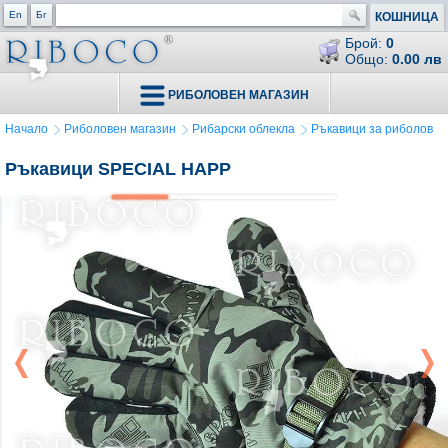
En
Бг
КОШНИЦА
Брой:
0
Общо:
0.00 лв
РИБОЛОВЕН МАГАЗИН
Начало
Риболовен магазин
Рибарски облекла
Ръкавици за риболов
Ръкавици SPECIAL HAPP