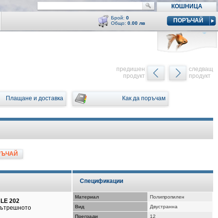
КОШНИЦА
Брой:
0
ПОРЪЧАЙ
Общо:
0.00 лв
Кошницата е празна
y
предишен
следващ
продукт
продукт
Плащане и доставка
Как да поръчам
РЪЧАЙ
Спецификации
Материал
Полипропилен
BLE 202
Вид
Двустранна
 вътрешното
Прегради
12