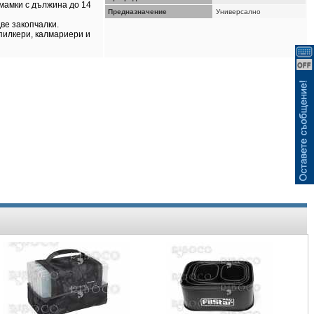
ВИЖ КОШНИЦАТА
мамки с дължина до 14
Предназначение
Универсално
ве закопчалки.
пилкери, калмариери и