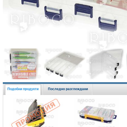
Виж всички Промоции
Подобни продукти
Последно разглеждани