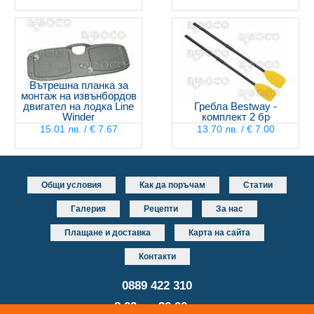
Вътрешна планка за
монтаж на извънбордов
двигател на лодка Line
Гребла Bestway -
Winder
комплект 2 бр
15.01 лв. / € 7.67
13.70 лв. / € 7.00
Общи условия
Как да поръчам
Статии
Галерия
Рецепти
За нас
Плащане и доставка
Карта на сайта
Контакти
0889 422 310
от 8.00 до 20.00 часа