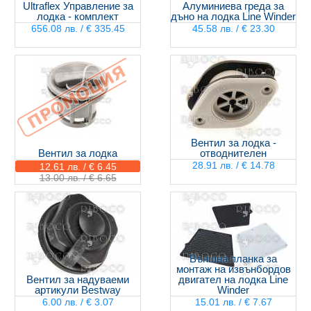
Ultraflex Управление за
Алуминиева греда за
лодка - комплект
дъно на лодка Line Winder
656.08 лв. / € 335.45
45.58 лв. / € 23.30
Вентил за лодка -
Вентил за лодка
отводнителен
28.91 лв. / € 14.78
12.61 лв. / € 6.45
13.00 лв. / € 6.65
Външна планка за
монтаж на извънбордов
Вентил за надуваеми
двигател на лодка Line
артикули Bestway
Winder
6.00 лв. / € 3.07
15.01 лв. / € 7.67