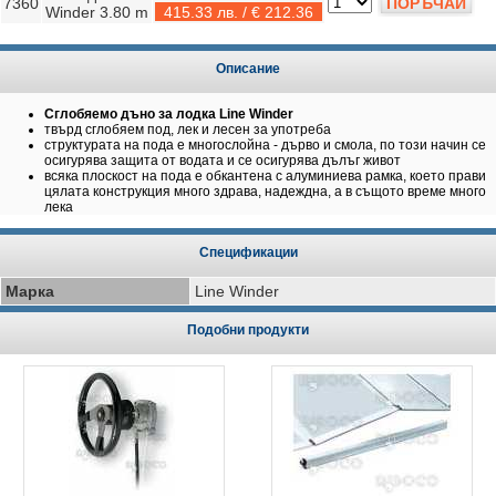
7360
ПОРЪЧАЙ
Winder 3.80 m
415.33 лв. / € 212.36
Описание
Сглобяемо дъно за лодка Line Winder
твърд сглобяем под, лек и лесен за употреба
структурата на пода е многослойна - дърво и смола, по този начин се
осигурява защита от водата и се осигурява дълъг живот
всяка плоскост на пода е обкантена с алуминиева рамка, което прави
цялата конструкция много здрава, надеждна, а в същото време много
лека
Спецификации
Марка
Line Winder
Подобни продукти