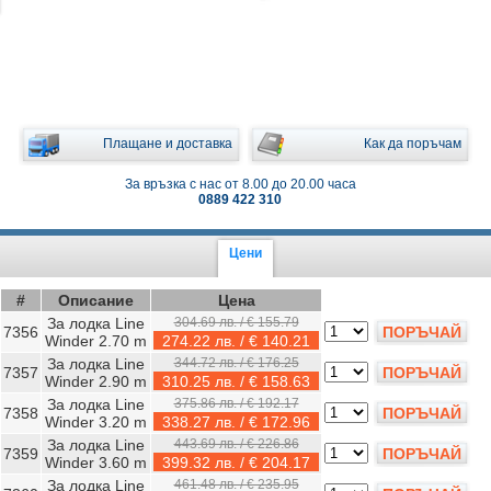
Плащане и доставка
Как да поръчам
За връзка с нас от 8.00 до 20.00 часа
0889 422 310
Цени
#
Описание
Цена
За лодка Line
304.69 лв. / € 155.79
7356
ПОРЪЧАЙ
Winder 2.70 m
274.22 лв. / € 140.21
За лодка Line
344.72 лв. / € 176.25
7357
ПОРЪЧАЙ
Winder 2.90 m
310.25 лв. / € 158.63
За лодка Line
375.86 лв. / € 192.17
7358
ПОРЪЧАЙ
Winder 3.20 m
338.27 лв. / € 172.96
За лодка Line
443.69 лв. / € 226.86
7359
ПОРЪЧАЙ
Winder 3.60 m
399.32 лв. / € 204.17
За лодка Line
461.48 лв. / € 235.95