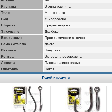
Кована
Да
Равнина
В една равнина
Тяло
Много тънка
Вид
Универсална
Ширина
Средно широка
Закачване
Дълбоко
Връх / жило
Прав химически заточен
Рамо / стъбло
Дълго
Извивка
Начупена
Контра
Вътрешна реверсивна
Лопатка
Плоска наклон навън
Опаковка
Пакет
Подобни продукти