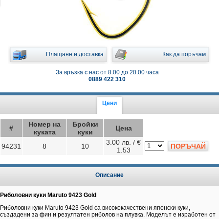
Плащане и доставка
Как да поръчам
За връзка с нас от 8.00 до 20.00 часа
0889 422 310
Цени
Номер на
Бройки
#
Цена
куката
куки
3.00 лв. / €
94231
8
10
ПОРЪЧАЙ
1.53
Описание
Риболовни куки Maruto 9423 Gold
Риболовни куки Maruto 9423 Gold са висококачествени японски куки,
създадени за фин и резултатен риболов на плувка. Моделът е изработен от