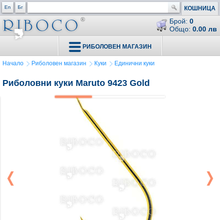
En
Бг
КОШНИЦА
Брой:
0
Общо:
0.00 лв
РИБОЛОВЕН МАГАЗИН
Начало
Риболовен магазин
Куки
Единични куки
Риболовни куки Maruto 9423 Gold