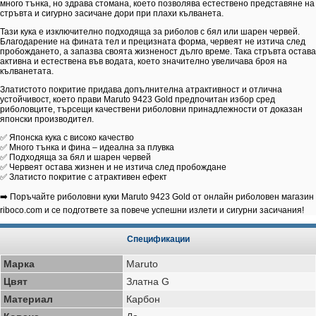
много тънка, но здрава стомана, което позволява естествено представяне на
стръвта и сигурно засичане дори при плахи кълванета.
Тази кука е изключително подходяща за риболов с бял или шарен червей.
Благодарение на фината тел и прецизната форма, червеят не изтича след
пробождането, а запазва своята жизненост дълго време. Така стръвта остава
активна и естествена във водата, което значително увеличава броя на
кълванетата.
Златистото покритие придава допълнителна атрактивност и отлична
устойчивост, което прави Maruto 9423 Gold предпочитан избор сред
риболовците, търсещи качествени риболовни принадлежности от доказан
японски производител.
✅ Японска кука с високо качество
✅ Много тънка и фина – идеална за плувка
✅ Подходяща за бял и шарен червей
✅ Червеят остава жизнен и не изтича след пробождане
✅ Златисто покритие с атрактивен ефект
➡️ Поръчайте риболовни куки Maruto 9423 Gold от онлайн риболовен магазин
riboco.com и се подгответе за повече успешни излети и сигурни засичания!
Спецификации
Марка
Maruto
Цвят
Златна G
Материал
Карбон