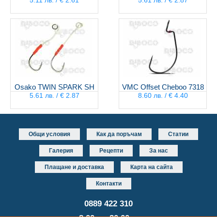
5.11 лв. / € 2.61
5.61 лв. / € 2.87
Osako TWIN SPARK SH
VMC Offset Cheboo 7318
5.61 лв. / € 2.87
8.60 лв. / € 4.40
Общи условия
Как да поръчам
Статии
Галерия
Рецепти
За нас
Плащане и доставка
Карта на сайта
Контакти
0889 422 310