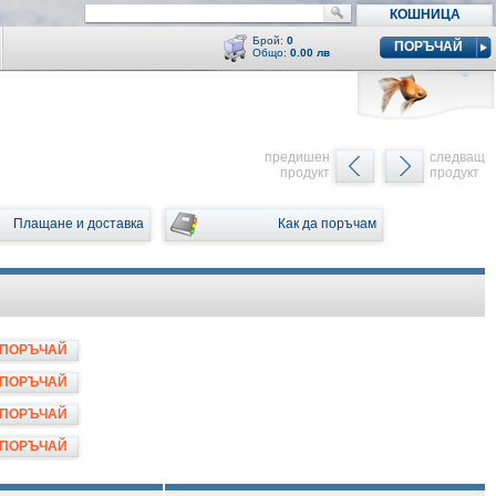
КОШНИЦА
Брой:
0
ПОРЪЧАЙ
Общо:
0.00 лв
Кошницата е празна
y
предишен
следващ
продукт
продукт
Плащане и доставка
Как да поръчам
ПОРЪЧАЙ
ПОРЪЧАЙ
ПОРЪЧАЙ
ПОРЪЧАЙ