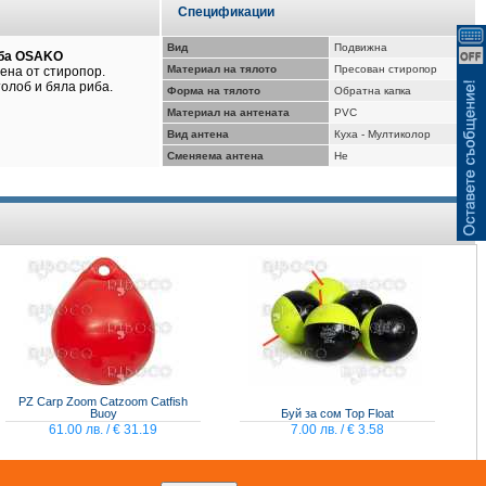
ВИЖ КОШНИЦАТА
Спецификации
Вид
Подвижна
иба OSAKO
Материал на тялото
Пресован стиропор
ена от стиропор.
олоб и бяла риба.
Форма на тялото
Обратна капка
Материал на антената
PVC
Вид антена
Куха - Мултиколор
Сменяема антена
Не
PZ Carp Zoom Catzoom Catfish
Buoy
Буй за сом Top Float
61.00 лв. / € 31.19
7.00 лв. / € 3.58