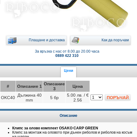
Плащане и доставка
Как да поръчам
За връзка с нас от 8.00 до 20.00 часа
0889 422 310
Цени
Описание
#
Описание 1
Цена
3
Дължина 40
5.00 лв. / €
OKC40
5 бр
ПОРЪЧАЙ
mm
2.56
Описание
Клипс за олово комплект OSAKO CARP GREEN
Клипс за монтаж на оловото при дънен риболов и риболов на косъм
на шаран.