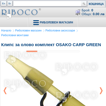
En
Бг
КОШНИЦА
Брой:
0
Общо:
0.00 лв
РИБОЛОВЕН МАГАЗИН
Начало
Риболовен магазин
Риболовни аксесоари
Риболовни монтажи
Клипс за олово комплект OSAKO CARP GREEN