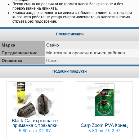
Лесна смяна на различни по грамаж олова без срязване и без
превръзване на линията.
Клипса заедно с оловото се движи свободно по линията и така при
кълването рибата не усеща съпротивлението на оловото и взима
стръвта без подозрение.
Спецификации
Марка
Osako
Предназначение
Монтаж за шарански и дънен риболов
Опаковка
Пакет
Подобни продукти
Black Cat въртяща се
примамка с тракалки
Carp Zoom PVA Конец
5.80 лв. / € 2.97
5.80 лв. / € 2.97