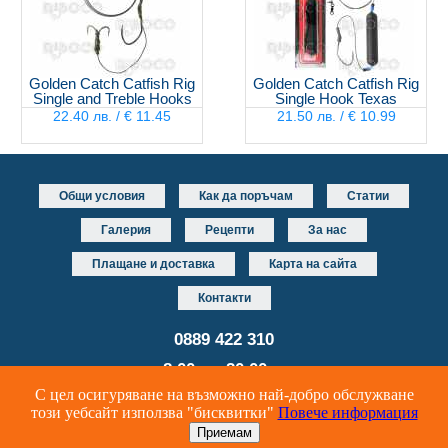
Golden Catch Catfish Rig
Golden Catch Catfish Rig
Single and Treble Hooks
Single Hook Texas
22.40 лв. / € 11.45
21.50 лв. / € 10.99
Общи условия
Как да поръчам
Статии
Галерия
Рецепти
За нас
Плащане и доставка
Карта на сайта
Контакти
0889 422 310
от 8.00 до 20.00 часа
С цел осигуряване на възможно най-добро обслужване
Уеб дизайн и разработка
DUALM studio
този уебсайт използва "бисквитки"
Повече информация
Онлайн риболовен магазин за риболовни принадлежности и аксесоари
© Riboco 2024 Всички права запазени.
Приемам