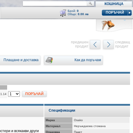
КОШНИЦА
Брой:
0
ПОРЪЧАЙ
Общо:
0.00 лв
Кошницата е празна
y
предишен
следващ
продукт
продукт
Плащане и доставка
Как да поръчам
ПОРЪЧАЙ
 1.14
Спецификации
Марка
Osako
Материал
Неръждаема стомана
истери и всякакви други
Опаковка
Пакет