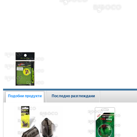
Виж всички Промоции
Подобни продукти
Последно разглеждани