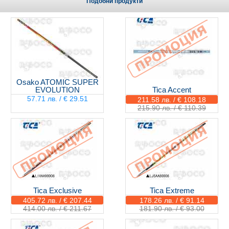
Подобни продукти
Osako ATOMIC SUPER
EVOLUTION
Tica Accent
57.71 лв. / € 29.51
211.58 лв. / € 108.18
215.90 лв. / € 110.39
Tica Exclusive
Tica Extreme
405.72 лв. / € 207.44
178.26 лв. / € 91.14
414.00 лв. / € 211.67
181.90 лв. / € 93.00