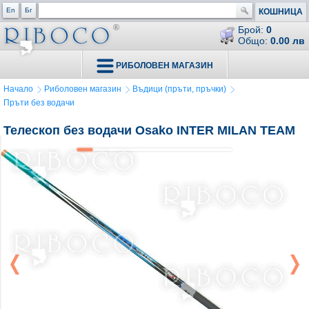
En
Бг
КОШНИЦА
Брой:
0
Общо:
0.00 лв
РИБОЛОВЕН МАГАЗИН
Начало
Риболовен магазин
Въдици (пръти, пръчки)
Пръти без водачи
Телескоп без водачи Osako INTER MILAN TEAM