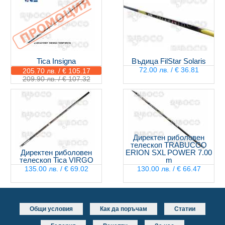
Tica Insigna
Въдица FilStar Solaris
72.00 лв. / € 36.81
205.70 лв. / € 105.17
209.90 лв. / € 107.32
Директен риболовен
телескоп TRABUCCO
Директен риболовен
ERION SXL POWER 7.00
телескоп Tica VIRGO
m
135.00 лв. / € 69.02
130.00 лв. / € 66.47
Общи условия
Как да поръчам
Статии