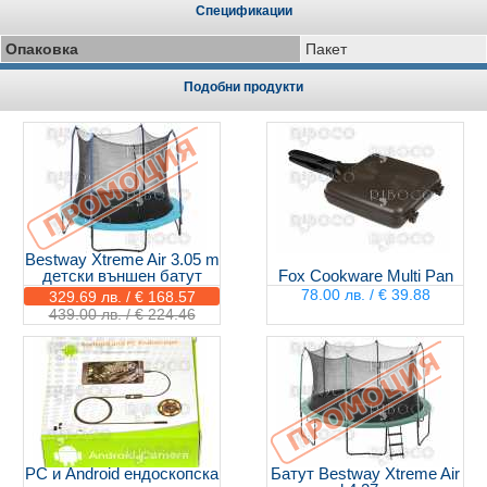
Спецификации
Опаковка
Пакет
Подобни продукти
Bestway Xtreme Air 3.05 m
детски външен батут
Fox Cookware Multi Pan
78.00 лв. / € 39.88
329.69 лв. / € 168.57
439.00 лв. / € 224.46
PC и Android ендоскопска
Батут Bestway Xtreme Air