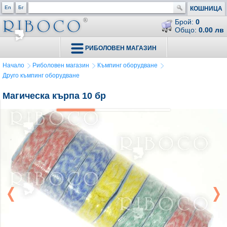
En
Бг
КОШНИЦА
Брой:
0
Общо:
0.00 лв
РИБОЛОВЕН МАГАЗИН
Начало
Риболовен магазин
Къмпинг оборудване
Друго къмпинг оборудване
Магическа кърпа 10 бр