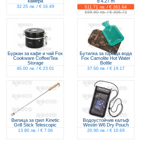
камера
d 4.27 m
32.25 лв. / € 16.49
511.71 лв. / € 261.64
599.90 лв. / € 306.72
Буркан за кафе и чай Fox
Бутилка за гореща вода
Cookware Coffee/Tea
Fox Camolite Hot Water
Storage
Bottle
45.00 лв. / € 23.01
37.50 лв. / € 19.17
Вилица за грил Kinetic
Водоустойчив калъф
Grill Stick Telescopic
Westin W6 Dry Pouch
13.80 лв. / € 7.06
20.90 лв. / € 10.69