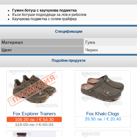
Гумен ботуш с каучукова подметка
Къси ботуши подходящи за лов и риболов
Каучукова подметка с голям грайфер
Спецификации
Материал
Гума
Цвят
Черен
Подобни продукти
Fox Explorer Trainers
Fox Khaki Clogs
39.90 лв. / € 20.40
106.20 лв. / € 54.30
118.00 лв. / € 60.33