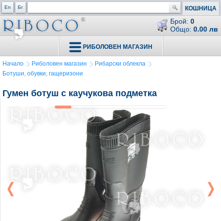
En
Бг
КОШНИЦА
Брой:
0
Общо:
0.00 лв
РИБОЛОВЕН МАГАЗИН
Начало
Риболовен магазин
Рибарски облекла
Ботуши, обувки, гащеризони
Гумен ботуш с каучукова подметка