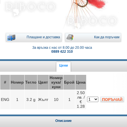
Плащане и доставка
Как да поръчам
За връзка с нас от 8.00 до 20.00 часа
0889 422 310
Цени
Номер
#
Номер
Тегло
Цвят
кука/
Брой
Цена
куки
2.50
лв. /
ENG
1
3.2 g
Жълт
10
1
ПОРЪЧАЙ
€
1.28
Описание