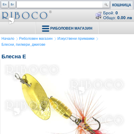
En
Бг
КОШНИЦА
Брой:
0
Общо:
0.00 лв
РИБОЛОВЕН МАГАЗИН
Начало
Риболовен магазин
Изкуствени примамки
Блесни, пилкери, джигове
Блесна E