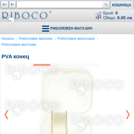
En
Бг
КОШНИЦА
Брой:
0
Общо:
0.00 лв
РИБОЛОВЕН МАГАЗИН
Начало
Риболовен магазин
Риболовни аксесоари
Риболовни монтажи
PVA конец