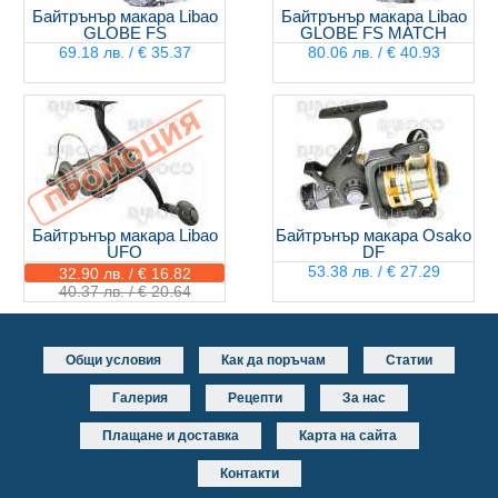
Байтрънър макара Libao
Байтрънър макара Libao
GLOBE FS
GLOBE FS MATCH
69.18 лв. / € 35.37
80.06 лв. / € 40.93
Байтрънър макара Libao
Байтрънър макара Osako
UFO
DF
53.38 лв. / € 27.29
32.90 лв. / € 16.82
40.37 лв. / € 20.64
Общи условия
Как да поръчам
Статии
Галерия
Рецепти
За нас
Плащане и доставка
Карта на сайта
Контакти