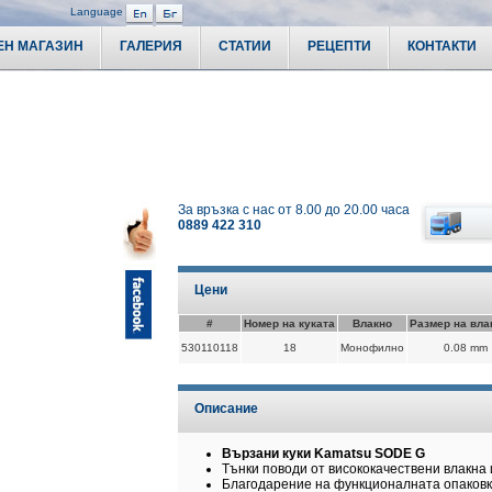
Language
ЕН МАГАЗИН
ГАЛЕРИЯ
СТАТИИ
РЕЦЕПТИ
КОНТАКТИ
Риболовни аксесоари
 риболовни принадлежности и аксесоари за всички
начин на живот. В нашия каталог ще откриете
въдици,
Къмпинг оборудване
вени примамки
, както и разнообразие от
стръв и
болов.
Басейни, джакузита Bestwa
предлагаме
лодки, каяци, двигатели за лодки и сонари
,
по-ефективен и безопасен. Любителите на къмпинга ще
а семейството –
басейни, джакузита и аксесоари за
Поляризирани очила
атформи, куфари и органайзери
, както и
риболовни
Калъфи, раници, чанти
а риболовна сесия по-удобна и приятна. За спортния
За връзка с нас от 8.00 до 20.00 часа
лескопи, далекогледи и поляризирани очила
, които
Рибарски облекла
0889 422 310
мание към качеството и достъпната цена, а онлайн
m вашият риболов и приключения на открито ще бъдат
Кепове, живарници
iboco.com още днес, за да се подготвите за успешен
Бинокли
Цени
Телескопи, далекогледи
#
Номер на куката
Влакно
Размер на вла
Часовници
530110118
18
Монофилно
0.08 mm
Сонари за риболов
от 8.00 до 20.00 часа
GPS навигация
0889 422 310
Описание
Риболовна литература
Риболовни трофеи
Вързани куки Kamatsu SODE G
Тънки поводи от висококачествени влакна 
Благодарение на функционалната опаковк