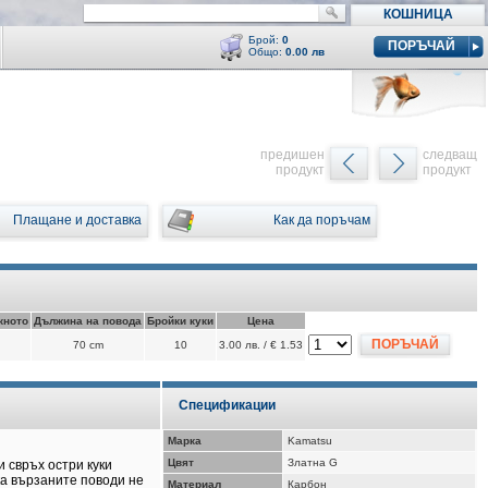
КОШНИЦА
Брой:
0
ПОРЪЧАЙ
Общо:
0.00 лв
Кошницата е празна
y
предишен
следващ
продукт
продукт
Плащане и доставка
Как да поръчам
кното
Дължина на повода
Бройки куки
Цена
ПОРЪЧАЙ
70 cm
10
3.00 лв. / € 1.53
Спецификации
Марка
Kamatsu
Цвят
Златна G
и свръх остри куки
а вързаните поводи не
Материал
Карбон