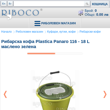
En
Бг
КОШНИЦА
Брой:
0
Общо:
0.00 лв
РИБОЛОВЕН МАГАЗИН
Начало
Риболовен магазин
Куфари, кутии, кофи
Рибарски кофи
Рибарска кофа Plastica Panaro 116 - 18 L
маслено зелена