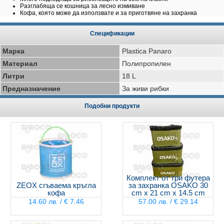
Разглабяща се кошница за лесно измиване
Кофа, която може да използвате и за приготвяне на захранка
Спецификации
Марка
Plastica Panaro
Материал
Полипропилен
Литри
18 L
Предназначение
За живи рибки
Подобни продукти
Комплект от три футера
ZEOX сгъваема кръгла
за захранка OSAKO 30
кофа
cm x 21 cm x 14.5 cm
14.60 лв. / € 7.46
57.00 лв. / € 29.14