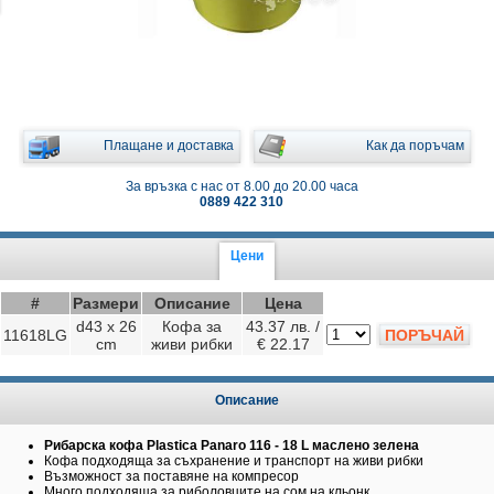
Плащане и доставка
Как да поръчам
За връзка с нас от 8.00 до 20.00 часа
0889 422 310
Цени
#
Размери
Описание
Цена
d43 x 26
Кофа за
43.37 лв. /
11618LG
ПОРЪЧАЙ
cm
живи рибки
€ 22.17
Описание
Рибарска кофа Plastica Panaro 116 - 18 L маслено зелена
Кофа подходяща за съхранение и транспорт на живи рибки
Възможност за поставяне на компресор
Много подходяща за риболовците на сом на кльонк