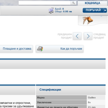
КОШНИЦА
Брой:
0
ПОРЪЧАЙ
Общо:
0.00 лв
Кошницата е празна
y
предишен
следващ
продукт
продукт
Плащане и доставка
Как да поръчам
Спецификации
Марка
Galileo
Увеличение
8x
компактни и опростени,
ма призми за удължаване
Диаметър на лещата на обектива
21 mm