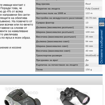
ВИЖ КОШНИЦАТА
Вид призма
Roof
те имащи контакт с
 Поради това, че
Покритие на лещата
Fully Coated
о до 4% от всяка
Зрително поле на 1000 м
122 m
те направени без анти-
 лещите на обектива
Настройка на междуочното разстояние
33-70 mm
ъмнено. На повечето от
Сумрак фактор
13
ни всички или по-вечето
Дължина (масимално разпънат)
94 mm
ставени са слоеве от
ементи за намаляване
Ширина (максимално разпънат)
100 mm
ето увеличава
Височина (максимално разпънат)
35 mm
 по-ярък и ясен образ.
Дължина (максимално свит)
94 mm
Ширина (максимално свит)
60 mm
анение и носене
Височина (максимално свит)
40 mm
Транспортни размери
94x60x40 mm
Презрамка за врат
Да
Кърпичка за почистване на лещите
Да
Тегло
150 g