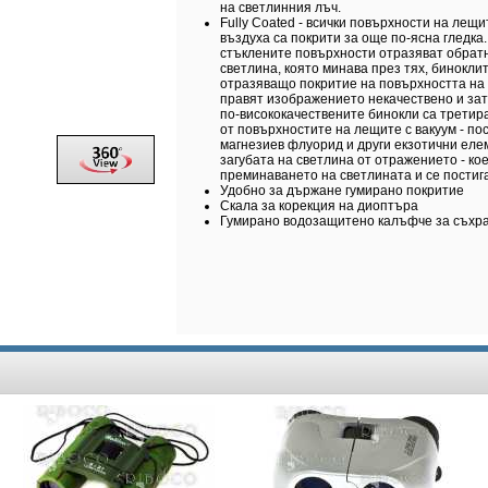
на светлинния лъч.
Fully Coated - всички повърхности на лещи
въздуха са покрити за още по-ясна гледка.
стъклените повърхности отразяват обратн
светлина, която минава през тях, бинокли
отразяващо покритие на повърхността на
правят изображението некачествено и зат
по-висококачествените бинокли са третира
от повърхностите на лещите с вакуум - по
магнезиев флуорид и други екзотични ел
загубата на светлина от отражението - ко
преминаването на светлината и се постига
Удобно за държане гумирано покритие
Скала за корекция на диоптъра
Гумирано водозащитено калъфче за съхр