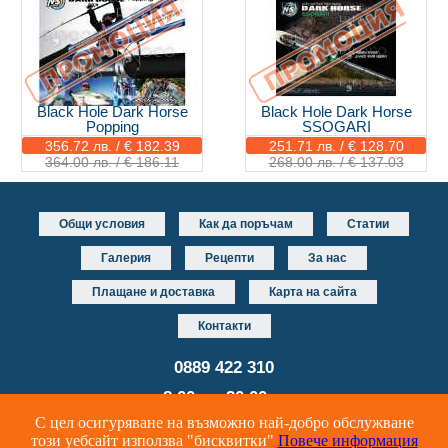
Black Hole Dark Horse
Black Hole Dark Horse
Popping
SSOGARI
356.72 лв. / € 182.39
251.71 лв. / € 128.70
364.00 лв. / € 186.11
268.00 лв. / € 137.03
Общи условия
Как да поръчам
Статии
Галерия
Рецепти
За нас
Плащане и доставка
Карта на сайта
Контакти
0889 422 310
от 8.00 до 20.00 часа
С цел осигуряване на възможно най-добро обслужване
Уеб дизайн и разработка
DUALM studio
този уебсайт използва "бисквитки"
Повече информация
Онлайн риболовен магазин за риболовни принадлежности и аксесоари