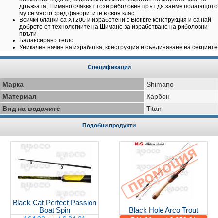
дръжката, Шимано очакват този риболовен прът да заеме полагащото
му се място сред фаворитите в своя клас.
Всички бланки са ХТ200 и изработени с Biofibre конструкция и са най-
доброто от технологиите на Шимано за изработване на риболовни
пръти
Балансирано тегло
Уникален начин на изработка, конструкция и съединяване на секциите
Спецификации
Марка
Shimano
Материал
Карбон
Вид на водачите
Titan
Подобни продукти
Black Cat Perfect Passion
Boat Spin
Black Hole Arco Trout