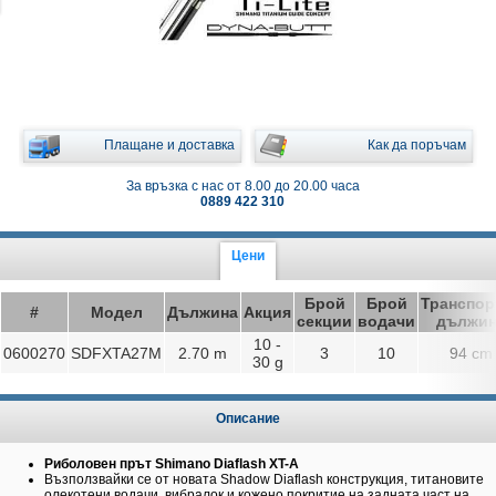
Плащане и доставка
Как да поръчам
За връзка с нас от 8.00 до 20.00 часа
0889 422 310
Цени
Брой
Брой
Транспор
#
Модел
Дължина
Акция
секции
водачи
дължин
10 -
0600270
SDFXTA27M
2.70 m
3
10
94 cm
30 g
Описание
Риболовен прът Shimano Diaflash XT-A
Възползвайки се от новата Shadow Diaflash конструкция, титановите
олекотени водачи, вибралок и кожено покритие на задната част на