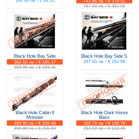
164.90 лв. / € 84.31
741.86 лв. / € 379.31
757.00 лв. / € 387.05
Black Hole Bay Side
Black Hole Bay Side S
397.00 лв. / € 202.98
362.55 лв. / € 185.37
369.95 лв. / € 189.15
Black Hole Cabin II
Black Hole Dark Horse
Monster
Bass
489.90 лв. / € 250.48
255.78 лв. / € 130.78
499.90 лв. / € 255.59
261.00 лв. / € 133.45