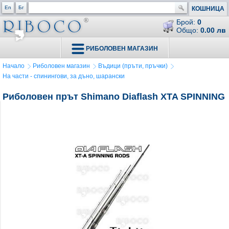
En
Бг
КОШНИЦА
Брой:
0
Общо:
0.00 лв
РИБОЛОВЕН МАГАЗИН
Начало
Риболовен магазин
Въдици (пръти, пръчки)
На части - спинингови, за дъно, шарански
Риболовен прът Shimano Diaflash XTA SPINNING