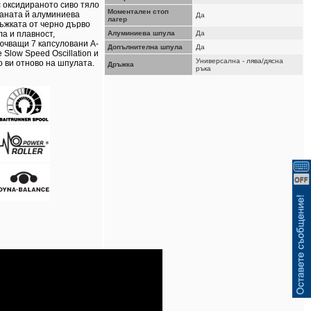
ВИЖ КОШНИЦАТА
с оксидираното сиво тяло
Моментален стоп
ваната й алуминиева
Да
лагер
ъжката от черно дърво
ла и плавност,
Алуминиева шпула
Да
лючващи 7 капсуловани A-
Допълнителна шпула
Да
е Slow Speed Oscillation и
Универсална - лява/дясна
 ви отново на шпулата.
Дръжка
ръка