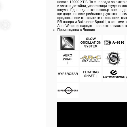
новата 12000 XT-B. Тя е наслада за окото 
и златни детайли, украсяващи студено ко
шпула . Едно-единствено завъртане на др
ще даде на всеки риболовец чувство на си
предоставени от скритите технологии, вк
RB лагера и Baitrunner Spool II, а системит
Aero Wrap ще наредят перфектно влакното
Произведена в Япония