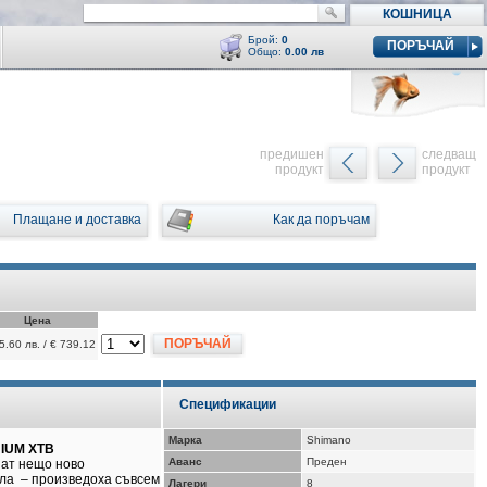
КОШНИЦА
Брой:
0
ПОРЪЧАЙ
Общо:
0.00 лв
Кошницата е празна
y
предишен
следващ
продукт
продукт
Плащане и доставка
Как да поръчам
Цена
ПОРЪЧАЙ
5.60 лв. / € 739.12
Спецификации
Марка
Shimano
NIUM XTB
Аванс
Преден
нат нещо ново
пула – произведоха съвсем
Лагери
8