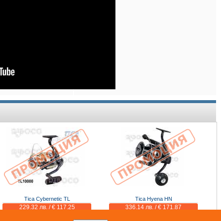
Tica Cybernetic TL
Tica Hyena HN
229.32 лв. / € 117.25
336.14 лв. / € 171.87
234.00 лв. / € 119.64
343.00 лв. / € 175.37