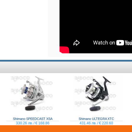
Shimano SPEEDCAST XSA
Shimano ULTEGRA XTC
330.26 лв. / € 168.86
431.46 лв. / € 220.60