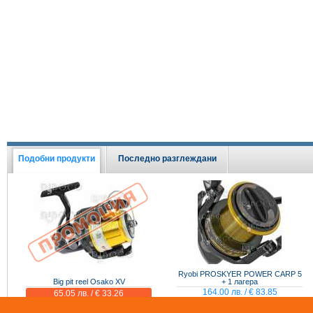
Подобни продукти
Последно разглеждани
Ryobi PROSKYER POWER CARP 5
Big pit reel Osako XV
+ 1 лагера
164.00 лв. / € 83.85
65.05 лв. / € 33.26
83.40 лв. / € 42.64