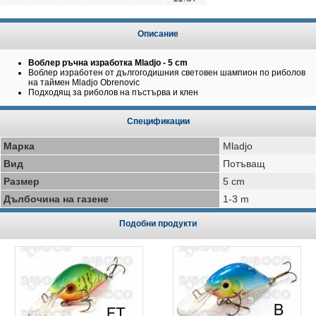
Описание
Воблер ръчна изработка Mladjo - 5 cm
Воблер изработен от дългогодишния световен шампион по риболов
на таймен Mladjo Obrenovic
Подходящ за риболов на пъстърва и клен
Спецификации
Марка
Mladjo
Вид
Потъващ
Размер
5 cm
Дълбочина на газене
1-3 m
Подобни продукти