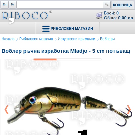
En
Бг
КОШНИЦА
Брой:
0
Общо:
0.00 лв
РИБОЛОВЕН МАГАЗИН
Начало
Риболовен магазин
Изкуствени примамки
Воблери
Воблер ръчна изработка Mladjo - 5 cm потъващ