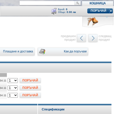
КОШНИЦА
Брой:
0
ПОРЪЧАЙ
Общо:
0.00 лв
Кошницата е празна
y
предишен
следващ
продукт
продукт
Плащане и доставка
Как да поръчам
ПОРЪЧАЙ
 34.11
ПОРЪЧАЙ
 34.11
ПОРЪЧАЙ
 34.11
Спецификации