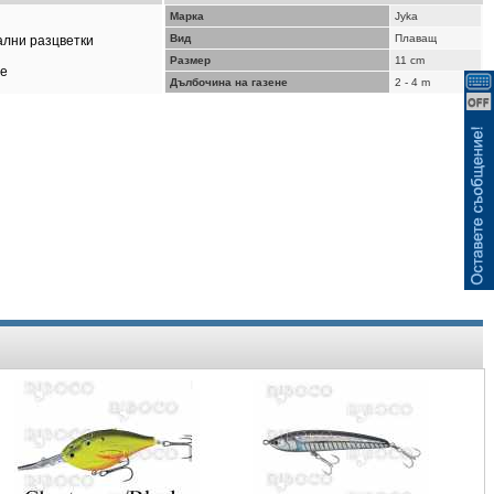
ВИЖ КОШНИЦАТА
Марка
Jyka
Вид
Плаващ
ални разцветки
Размер
11 cm
не
Дълбочина на газене
2 - 4 m