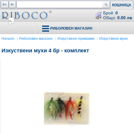
En
Бг
КОШНИЦА
Брой:
0
Общо:
0.00 лв
РИБОЛОВЕН МАГАЗИН
Начало
Риболовен магазин
Изкуствени примамки
Изкуствени мухи
Изкуствени мухи 4 бр - комплект