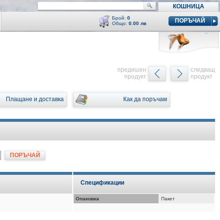
КОШНИЦА
Брой:
0
ПОРЪЧАЙ
Общо:
0.00 лв
Кошницата е празна
y
предишен
следващ
продукт
продукт
Плащане и доставка
Как да поръчам
ПОРЪЧАЙ
Спецификации
Опаковка
Пакет