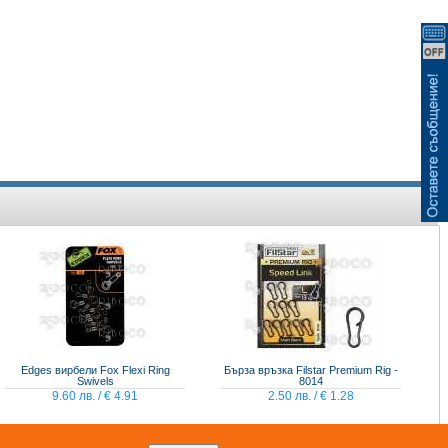
ВИЖ КОШНИЦАТА
Edges вирбели Fox Flexi Ring
Бърза връзка Filstar Premium Rig -
Swivels
8014
9.60 лв. / € 4.91
2.50 лв. / € 1.28