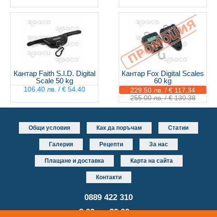
Кантар Faith S.I.D. Digital
Кантар Fox Digital Scales
Scale 50 kg
60 kg
106.40 лв. / € 54.40
229.50 лв. / € 117.34
255.00 лв. / € 130.38
Общи условия
Как да поръчам
Статии
Галерия
Рецепти
За нас
Плащане и доставка
Карта на сайта
Контакти
0889 422 310
от 8.00 до 20.00 часа