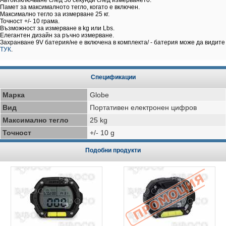
Автоизключване след 50 секунди след измерването.
Памет за максималното тегло, когато е включен.
Максимално тегло за измерване 25 кг.
Точност +/- 10 грама.
Възможност за измерване в kg или Lbs.
Елегантен дизайн за ръчно измерване.
Захранване 9V батерия/не е включена в комплекта/ - батерия може да видите
ТУК
.
Спецификации
Марка
Globe
Вид
Портативен електронен цифров
Максимално тегло
25 kg
Точност
+/- 10 g
Подобни продукти