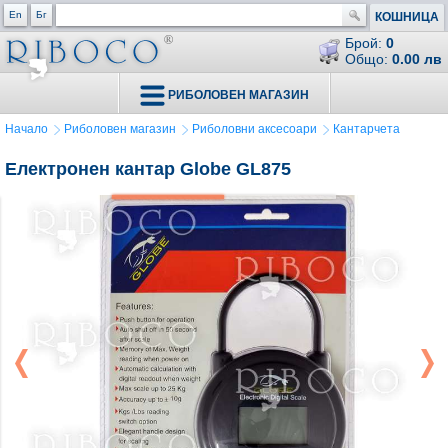
En
Бг
КОШНИЦА
Брой:
0
Общо:
0.00 лв
РИБОЛОВЕН МАГАЗИН
Начало
Риболовен магазин
Риболовни аксесоари
Кантарчета
Електронен кантар Globe GL875