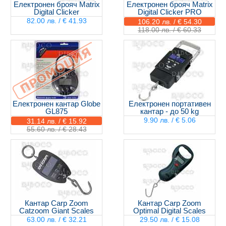
Електронен брояч Matrix
Електронен брояч Matrix
Digital Clicker
Digital Clicker PRO
82.00 лв. / € 41.93
106.20 лв. / € 54.30
118.00 лв. / € 60.33
Електронен кантар Globe
Електронен портативен
GL875
кантар - до 50 kg
9.90 лв. / € 5.06
31.14 лв. / € 15.92
55.60 лв. / € 28.43
Кантар Carp Zoom
Кантар Carp Zoom
Catzoom Giant Scales
Optimal Digital Scales
63.00 лв. / € 32.21
29.50 лв. / € 15.08