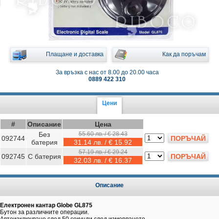
Плащане и доставка
Как да поръчам
За връзка с нас от 8.00 до 20.00 часа
0889 422 310
Цени
#
Описание
Цена
Без
55.60 лв. / € 28.43
092744
ПОРЪЧАЙ
батерия
31.14 лв. / € 15.92
57.19 лв. / € 29.24
092745
С батерия
ПОРЪЧАЙ
32.03 лв. / € 16.37
Описание
Електронен кантар Globe GL875
Бутон за различните операции.