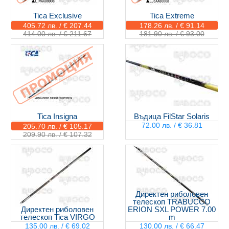
Tica Exclusive
Tica Extreme
405.72 лв. / € 207.44
178.26 лв. / € 91.14
414.00 лв. / € 211.67
181.90 лв. / € 93.00
Tica Insigna
Въдица FilStar Solaris
72.00 лв. / € 36.81
205.70 лв. / € 105.17
209.90 лв. / € 107.32
Директен риболовен
телескоп TRABUCCO
Директен риболовен
ERION SXL POWER 7.00
телескоп Tica VIRGO
m
135.00 лв. / € 69.02
130.00 лв. / € 66.47