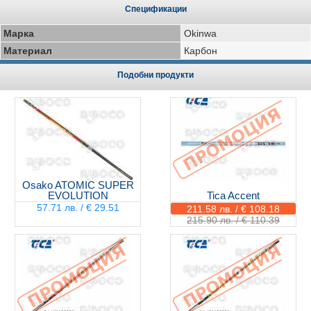
Спецификации
Марка
Okinwa
Материал
Карбон
Подобни продукти
Osako ATOMIC SUPER
EVOLUTION
Tica Accent
57.71 лв. / € 29.51
211.58 лв. / € 108.18
215.90 лв. / € 110.39