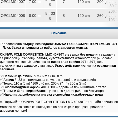
OPCLMC4007
7.00 m
7
120 cm
200 g
лв. / 
g
89.7
206.
8 - 33
OPCLMC4008
8.00 m
8
120 cm
260 g
лв. / 
g
105.
Описание
Телескопична въдица без водачи OKINWA POLE COMPETITION LMC 40+30T
– Лека, бърза и прецизна за риболов с директен монтаж
OKINWA POLE COMPETITION LMC 40+30T
е
въдица без водачи
, създадена
за риболовци, търсещи
лекота, чувствителност и точност
при риболов с
директен монтаж. Изработена от
висок клас карбон 40T + 30T
, тази
телескопична въдица се отличава с
бързо действие и отлична реакция при
засичане
.
✅
Налични дължини:
5 m / 6 m / 7 m / 8 m
✅
Акция:
8–33 g – подходяща за улов на дребна и средна риба
✅
Тегло:
110 g (5 m) / 160 g (6 m) / 200 g (7 m) / 260 g (8 m)
✅
Високомодулен карбон 40T + 30T
– здравина при минимално тегло
✅
Тънък и балансиран бланк
– улеснява дългия риболов без умора
✅
Идеална за риболов на плувка в спокойни и слаботечащи води
➡️ Поръчайте OKINWA POLE COMPETITION LMC 40+30T от онлайн риболовен
магазин riboco.com и се насладете на лек, бърз и прецизен риболов с
директен монтаж!