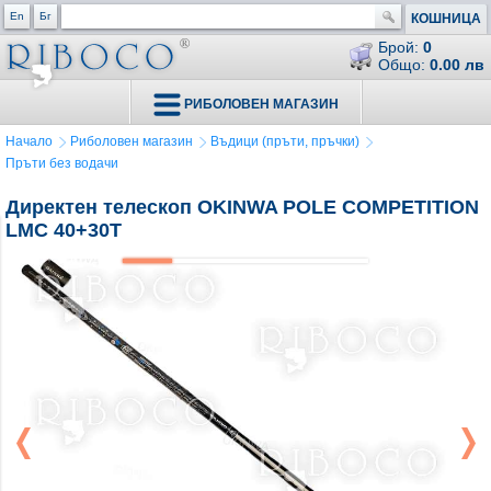
En
Бг
КОШНИЦА
Брой:
0
Общо:
0.00 лв
РИБОЛОВЕН МАГАЗИН
Начало
Риболовен магазин
Въдици (пръти, пръчки)
Пръти без водачи
Директен телескоп OKINWA POLE COMPETITION
LMC 40+30T