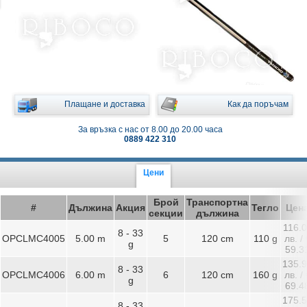
Плащане и доставка
Как да поръчам
За връзка с нас от 8.00 до 20.00 часа
0889 422 310
Цени
Брой
Транспортна
#
Дължина
Акция
Тегло
Цен
секции
дължина
116.
8 - 33
OPCLMC4005
5.00 m
5
120 cm
110 g
лв. / 
g
59.3
135.
8 - 33
OPCLMC4006
6.00 m
6
120 cm
160 g
лв. / 
g
69.4
175.
8 - 33