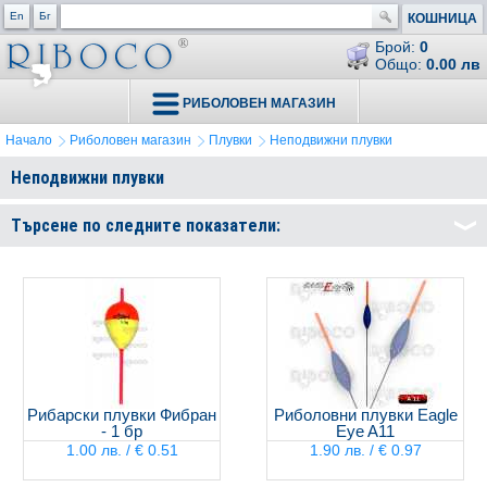
En
Бг
КОШНИЦА
Брой:
0
Общо:
0.00 лв
РИБОЛОВЕН МАГАЗИН
Начало
Риболовен магазин
Плувки
Неподвижни плувки
Неподвижни плувки
Търсене по следните показатели:
Рибарски плувки Фибран
Риболовни плувки Eagle
- 1 бр
Eye A11
1.00 лв. / € 0.51
1.90 лв. / € 0.97