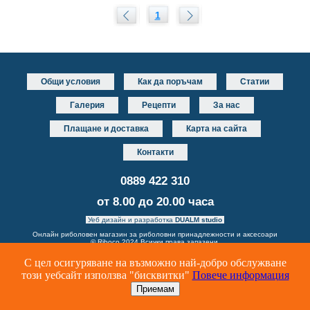
1
Общи условия
Как да поръчам
Статии
Галерия
Рецепти
За нас
Плащане и доставка
Карта на сайта
Контакти
0889 422 310
от 8.00 до 20.00 часа
Уеб дизайн и разработка
DUALM studio
Онлайн риболовен магазин за риболовни принадлежности и аксесоари
© Riboco 2024 Всички права запазени.
С цел осигуряване на възможно най-добро обслужване
този уебсайт използва "бисквитки"
Повече информация
Приемам