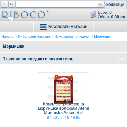
En
Бг
КОШНИЦА
Брой:
0
Общо:
0.00 лв
РИБОЛОВЕН МАГАЗИН
Начало
Риболовен магазин
Изкуствени примамки
Мормишки
Мормишки
Търсене по следните показатели:
Комплект риболовна
мормишка волфрам Atemi
Mormiska Asseri Ball
97.50 лв. / € 49.85