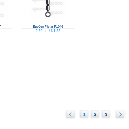
7
Вирбел Filstar F1046
2.60 лв. / € 1.33
1
2
3