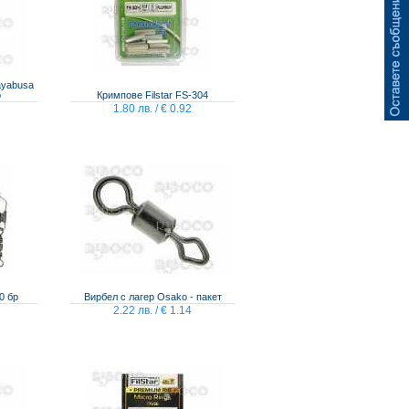
ayabusa
р
Кримпове Filstar FS-304
1.80 лв. / € 0.92
0 бр
Вирбел с лагер Osako - пакет
2.22 лв. / € 1.14