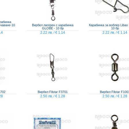
арабинка
чаване-10
Вирбел лагерен с карабинка
Карабинка за воблер Libao 
GLOBE - 10 бр
10 бр
14
2.22 лв. / € 1.14
2.22 лв. / € 1.14
3702
Вирбел Filstar F3701
Вирбел Filstar F100
28
2.50 лв. / € 1.28
2.50 лв. / € 1.28