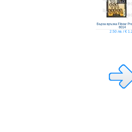
Бърза връзка Filstar Pr
8014
2.50 лв. / € 1.