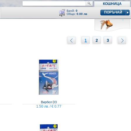
КОШНИЦА
Брой:
0
ПОРЪЧАЙ
Общо:
0.00 лв
Кошницата е празна
y
1
2
3
Вирбел D3
1.50 лв. / € 0.77