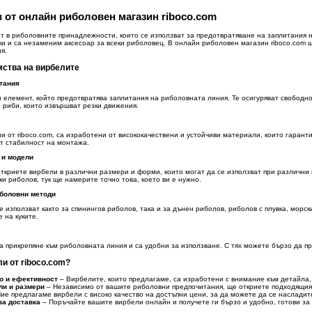
 от онлайн риболовен магазин riboco.com
т в риболовните принадлежности, които се използват за предотвратяване на заплитания 
и и са незаменим аксесоар за всеки риболовец. В онлайн риболовен магазин riboco.com 
я.
мства на вирбелите
итания
 елемент, който предотвратява заплитания на риболовната линия. Те осигуряват свободно
 риби, които извършват резки движения.
и от riboco.com, са изработени от висококачествени и устойчиви материали, които гарант
т стабилност на монтажа.
 и модели
ткриете вирбели в различни размери и форми, които могат да се използват при различни
и риболов, тук ще намерите точно това, което ви е нужно.
иболовни методи
 използват както за спинингов риболов, така и за дънен риболов, риболов с плувка, морс
 на куките.
а прикрепяне към риболовната линия и са удобни за използване. С тях можете бързо да п
и от riboco.com?
о и ефективност
– Вирбелите, които предлагаме, са изработени с внимание към детайла, 
ли и размери
– Независимо от вашите риболовни предпочитания, ще откриете подходящия 
ие предлагаме вирбели с високо качество на достъпни цени, за да можете да се наслади
за доставка
– Поръчайте вашите вирбели онлайн и получете ги бързо и удобно, готови за