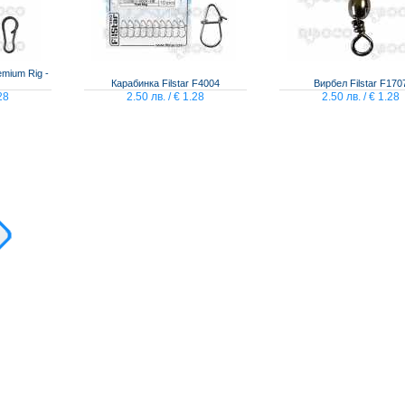
emium Rig -
Карабинка Filstar F4004
Вирбел Filstar F170
28
2.50 лв. / € 1.28
2.50 лв. / € 1.28