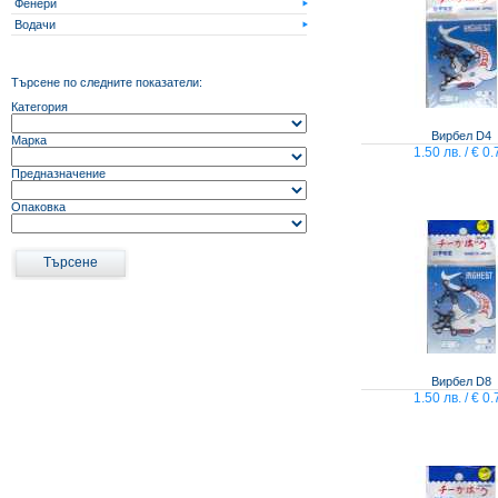
Фенери
Виж всички Промоции
Водачи
Търсене по следните показатели:
Категория
Вирбел D4
Марка
1.50 лв. / € 0.
Предназначение
Опаковка
Вирбел D8
1.50 лв. / € 0.