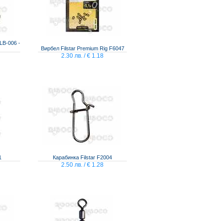
LB-006 -
Вирбел Filstar Premium Rig F6047
2.30 лв. / € 1.18
1
Карабинка Filstar F2004
2.50 лв. / € 1.28