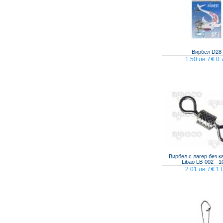
Вирбел D28
1.50 лв. / € 0.
Вирбел с лагер без к
Libao LB-002 - 1
2.01 лв. / € 1.