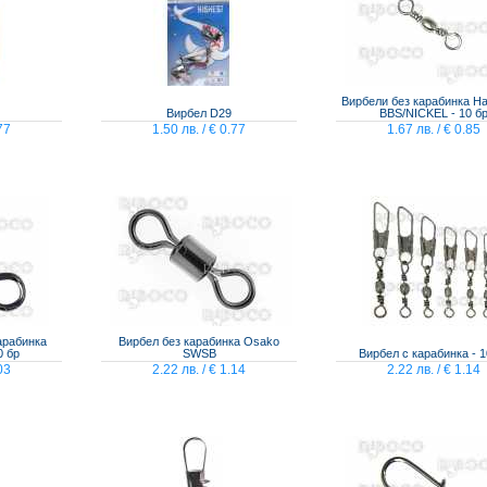
Вирбели без карабинка H
Вирбел D29
BBS/NICKEL - 10 б
77
1.50 лв. / € 0.77
1.67 лв. / € 0.85
арабинка
Вирбел без карабинка Osako
0 бр
SWSB
Вирбел с карабинка - 1
03
2.22 лв. / € 1.14
2.22 лв. / € 1.14