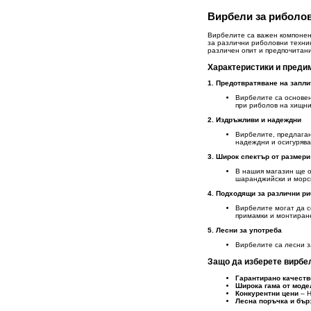
Вирбели за риболов
Вирбелите са важен компонен
за различни риболовни техник
различен опит и предпочитани
Характеристики и преди
1. Предотвратяване на запл
Вирбелите са основен
при риболов на хищни
2. Издръжливи и надеждни
Вирбелите, предлаган
надеждни и осигурява
3. Широк спектър от размери
В нашия магазин ще о
шаранджийски и морск
4. Подходящи за различни р
Вирбелите могат да се
примамки и монтиране
5. Лесни за употреба
Вирбелите са лесни з
Защо да изберете вирбел
Гарантирано качеств
Широка гама от моде
Конкурентни цени
– Н
Лесна поръчка и бър