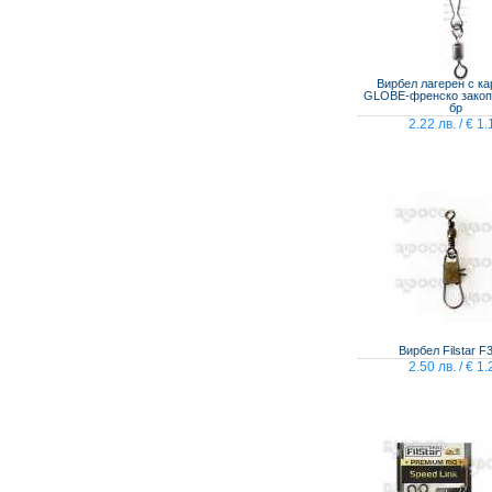
Вирбел лагерен с к
GLOBE-френско закоп
бр
2.22 лв. / € 1.
Вирбел Filstar F
2.50 лв. / € 1.