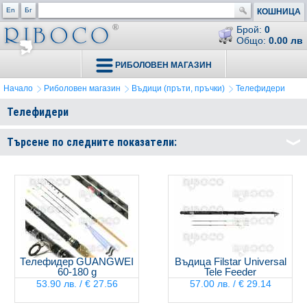
En
Бг
КОШНИЦА
Брой:
0
Общо:
0.00 лв
РИБОЛОВЕН МАГАЗИН
Начало
Риболовен магазин
Въдици (пръти, пръчки)
Телефидери
Телефидери
Търсене по следните показатели:
Телефидер GUANGWEI
Въдица Filstar Universal
60-180 g
Tele Feeder
53.90 лв. / € 27.56
57.00 лв. / € 29.14