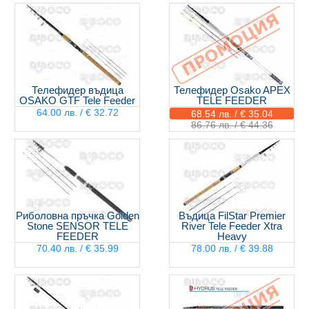
Телефидер въдица
Телефидер Osako APEX
OSAKO GTF Tele Feeder
TELE FEEDER
64.00 лв. / € 32.72
68.54 лв. / € 35.04
86.76 лв. / € 44.36
Риболовна пръчка Golden
Въдица FilStar Premier
Stone SENSOR TELE
River Tele Feeder Xtra
FEEDER
Heavy
70.40 лв. / € 35.99
78.00 лв. / € 39.88