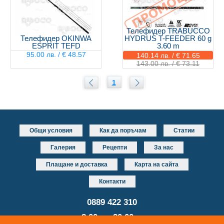
Телефидер TRABUCCO
Телефидер OKINWA
HYDRUS T-FEEDER 60 g
ESPRIT TEFD
3.60 m
95.00 лв. / € 48.57
140.14 лв. / € 71.65
143.00 лв. / € 73.11
1
Общи условия
Как да поръчам
Статии
Галерия
Рецепти
За нас
Плащане и доставка
Карта на сайта
Контакти
0889 422 310
от 8.00 до 20.00 часа