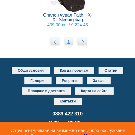
Спален чувал Faith HX-
XL Sleepingbag
439.00 лв. / € 224.46
1
Общи условия
Как да поръчам
Статии
Галерия
Рецепти
За нас
Плащане и доставка
Карта на сайта
Контакти
0889 422 310
от 8.00 до 20.00 часа
С цел осигуряване на възможно най-добро обслужване
Уеб дизайн и разработка
DUALM studio