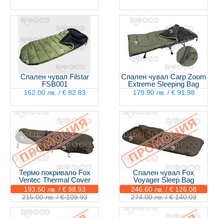
Спален чувал Filstar
Спален чувал Carp Zoom
FSB001
Extreme Sleeping Bag
162.00 лв. / € 82.83
179.90 лв. / € 91.98
Термо покривало Fox
Спален чувал Fox
Ventec Thermal Cover
Voyager Sleep Bag
193.50 лв. / € 98.93
246.60 лв. / € 126.08
215.00 лв. / € 109.93
274.00 лв. / € 140.09