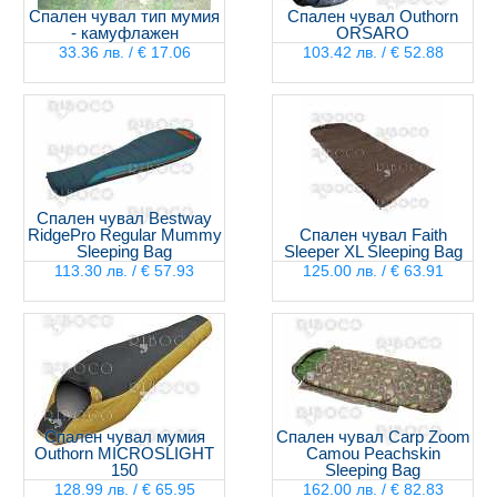
Спален чувал тип мумия
Спален чувал Outhorn
- камуфлажен
ORSARO
33.36 лв. / € 17.06
103.42 лв. / € 52.88
Спален чувал Bestway
RidgePro Regular Mummy
Спален чувал Faith
Sleeping Bag
Sleeper XL Sleeping Bag
113.30 лв. / € 57.93
125.00 лв. / € 63.91
Спален чувал мумия
Спален чувал Carp Zoom
Outhorn MICROSLIGHT
Camou Peachskin
150
Sleeping Bag
128.99 лв. / € 65.95
162.00 лв. / € 82.83