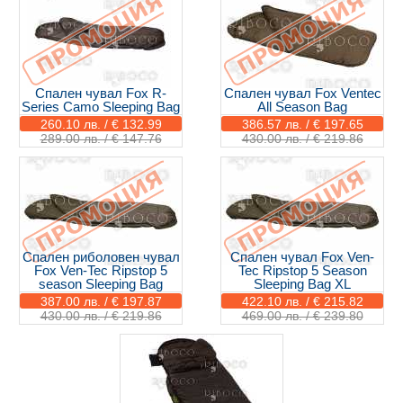
Спален чувал Fox R-
Спален чувал Fox Ventec
Series Camo Sleeping Bag
All Season Bag
260.10 лв. / € 132.99
386.57 лв. / € 197.65
289.00 лв. / € 147.76
430.00 лв. / € 219.86
Спален риболовен чувал
Спален чувал Fox Ven-
Fox Ven-Tec Ripstop 5
Tec Ripstop 5 Season
season Sleeping Bag
Sleeping Bag XL
387.00 лв. / € 197.87
422.10 лв. / € 215.82
430.00 лв. / € 219.86
469.00 лв. / € 239.80