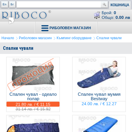
En
Бг
КОШНИЦА
Брой:
0
Общо:
0.00 лв
РИБОЛОВЕН МАГАЗИН
Начало
Риболовен магазин
Къмпинг оборудване
Спални чували
Спални чували
Спален чувал - одеало
Спален чувал мумия
полар
Bestway
24.00 лв. / € 12.27
21.80 лв. / € 11.15
31.14 лв. / € 15.92